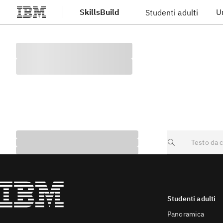
SkillsBuild
U
Studenti adulti
Vai al contenuto principale
Search
Studenti adulti
Panoramica