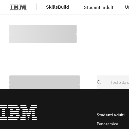
SkillsBuild
U
Studenti adulti
Vai al contenuto principale
Search
Studenti adulti
Panoramica